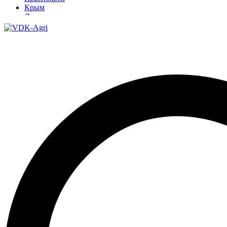
Крым
Луганск
Москва
Нижний Новгород
Новосибирск
Омск
Павлодар
Ростов
Ростов-на-Дону
Рязань
Санкт-Петербург
Ставрополь
Тамбов
Тюмень
Узбекистан
Ульяновск
Ярославль