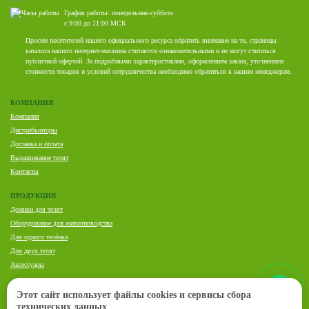
График работы: понедельник-суббота
с 9:00 до 21:00 МСК
Просим посетителей нашего официального ресурса обратить внимание на то, страницы
каталога нашего интернет-магазина считаются ознакомительными и не могут считаться
публичной офертой. За подробными характеристиками, оформлением заказа, уточнением
стоимости товаров и условий сотрудничества необходимо обратиться к нашим менеджерам.
КОМПАНИЯ
Компания
Дистрибьюторы
Доставка и оплата
Выращивание телят
Контакты
ПРОДУКЦИЯ
Домики для телят
Оборудование для животноводства
Для одного телёнка
Для двух телят
Аксессуары
ПРЕДСТАВИТЕЛЬ VDK AGRI В РОССИИ И СНГ:
Этот сайт использует файлы cookies и сервисы сбора
Елена Комарь
технических данных